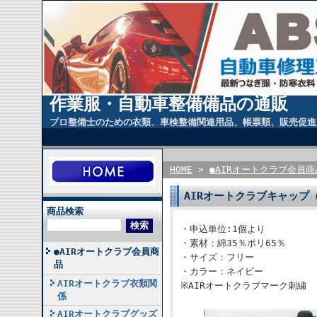
作業服・自動車整備備品の通販
プロ整備士のための衣類、車検整備関連用品、帳票類、販売促進
HOME
>
●AIRオートクラブ会員商
AIRオートクラブキャップ
商品検索
・申込単位:1個より
・素材：綿35％ポリ65％
●AIRオートクラブ会員商
・サイズ：フリー
品
・カラー：ネイビー
AIRオートクラブ衣類関
※AIRオートクラブマーク刺繍
係
AIRオートクラブグッズ