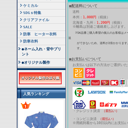
ケミカル
■配送料について
送料
SDGｓ特集
本州：
1,000円
（税抜）
クリアファイル
北海道・九州：
1,200円
（税抜）
※離島は別途ご連絡差し上げます。
SALE
※SK品番ご購入希望の個人のお客様はメ
防寒 ヒーター衣料
送
防寒衣料
ができないため、送料が2倍かかります。
す。
●ネーム入れ・背中プリ
ント
■お支払いについて
●オリジナル製作
お支払いは以下の方法がご選択いた
人気ランキング
・クレジット決済
（前払い）
・コンビニ決済
（前払い）
※用紙到着から10日以内にお支払