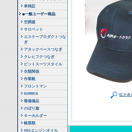
車検証
●一般ユーザー商品
空調服
サロペット
エスケープロダクトつな
ぎ
アタックベースつなぎ
クレヒフクつなぎ
ピットスーツスタイル
衣類関係
作業靴
フロントマン
HUMMER
拡大表
整備備品
のぼり旗
キーホルダー
帳票類
ABSエンジンオイル