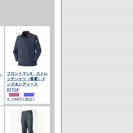
フロントマンA ストレ
レ
ッチシャツ（春夏）メ
ンズ＆レディース
AT718
4,598円(税込)