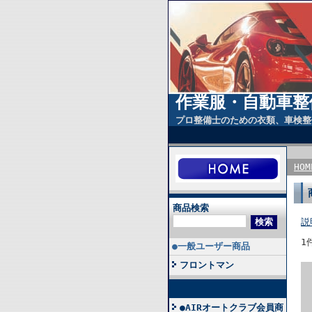
作業服・自動車整
プロ整備士のための衣類、車検整
HOM
商品検索
説
1
●一般ユーザー商品
フロントマン
●AIRオートクラブ会員商