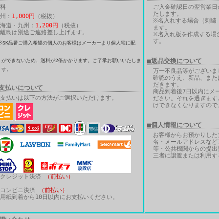
料
ご入金確認日の翌営業日
たします。
州：
1,000円
（税抜）
※名入れする場合（刺繍
海道・九州：
1,200円
（税抜）
ます。
離島は別途ご連絡差し上げます。
※名入れ版を作成する場合
す。
※SK品番ご購入希望の個人のお客様はメーカーより個人宅に配
送
■返品交換について
きないため、送料が2倍かかります。ご了承お願いいたしま
す。
万一不良品等がございま
確認のうえ、新品、また
だきます。
お支払いについて
商品到着後7日以内にメ
支払いは以下の方法がご選択いただけます。
ださい。それを過ぎます
けできなくなりますので
■個人情報について
お客様からお預かりした
名・メールアドレスなど
等・公共機関からの提出
三者に譲渡または利用す
・クレジット決済
（前払い）
・コンビニ決済
（前払い）
用紙到着から10日以内にお支払いください。