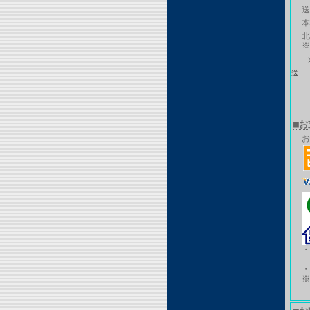
送
本
北
※
がで
■
お
※