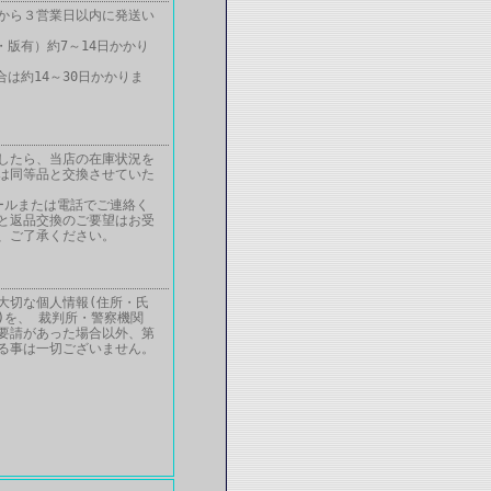
から３営業日以内に発送い
・版有）約7～14日かかり
は約14～30日かかりま
したら、当店の在庫状況を
は同等品と交換させていた
ールまたは電話でご連絡く
と返品交換のご要望はお受
、ご了承ください。
大切な個人情報(住所・氏
)を、 裁判所・警察機関
要請があった場合以外、第
る事は一切ございません。