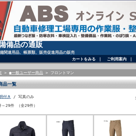
備備品の通販
備関連用品、帳票類、販売促進用品の販売
カートをみる
｜
ご利用案内
｜
E
>
●一般ユーザー商品
> フロントマン
商品一覧
明付き
/ 写真のみ
件～29件 （全29件）