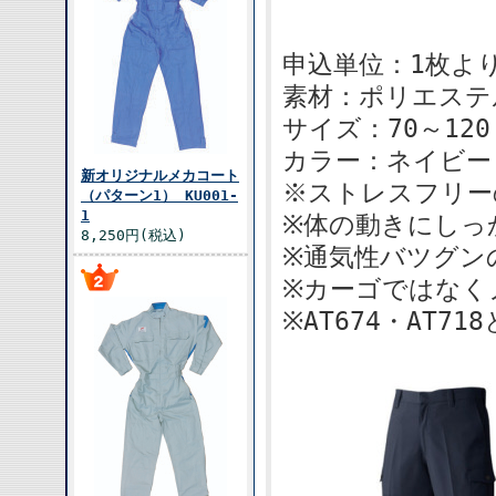
申込単位：1枚よ
素材：ポリエステ
サイズ：70～120
カラー：ネイビー
新オリジナルメカコート
※ストレスフリー
（パターン1） KU001-
1
※体の動きにしっ
8,250円(税込)
※通気性バツグン
※カーゴではなく
※AT674・AT