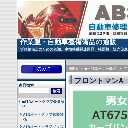
作業服・自動車整備備品の通販
プロ整備士のための衣類、車検整備関連用品、帳票類、販売促進
HOME
>
●一般ユーザー商品
>
フ
フロントマンA 
商品検索
●AIRオートクラブ会員商
品
AIRオートクラブ衣類関
係
AIRオートクラブグッズ