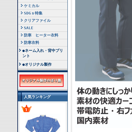
ケミカル
SDGｓ特集
クリアファイル
SALE
防寒 ヒーター衣料
防寒衣料
●ネーム入れ・背中プリ
ント
●オリジナル製作
人気ランキング