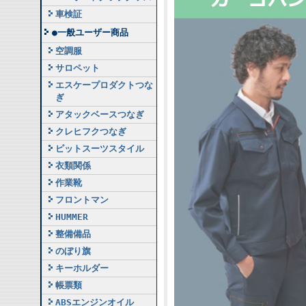
車検証
●一般ユーザー商品
空調服
サロペット
エスケープロダクトつな
ぎ
アタックベースつなぎ
クレヒフクつなぎ
ピットスーツスタイル
衣類関係
作業靴
フロントマン
HUMMER
整備備品
のぼり旗
キーホルダー
帳票類
ABSエンジンオイル