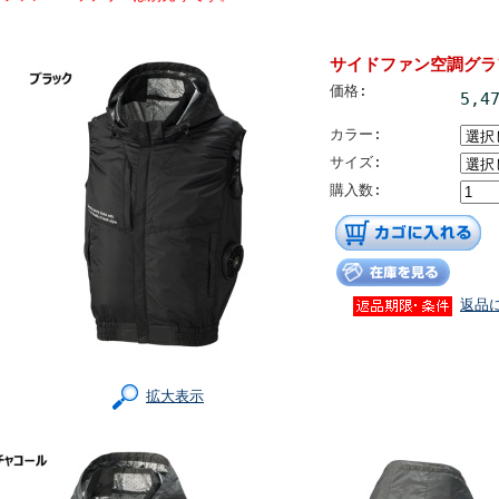
サイドファン空調グラフ
価格:
5,4
カラー:
サイズ:
購入数:
返品
拡大表示