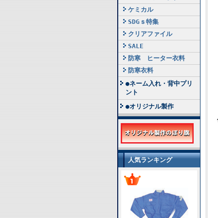
ケミカル
SDGｓ特集
クリアファイル
SALE
防寒 ヒーター衣料
防寒衣料
●ネーム入れ・背中プリ
ント
●オリジナル製作
人気ランキング