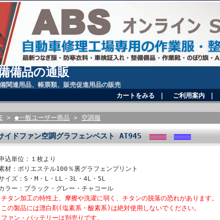
備備品の通販
備関連用品、帳票類、販売促進用品の販売
カートをみる
｜
ご利用案内
｜
E
>
●一般ユーザー商品
>
空調服
サイドファン空調グラフェンベスト AT945
●申込単位：１枚より
●素材：ポリエステル100％裏グラフェンプリント
サイズ：S・M・L・LL・3L・4L・5L
●カラー：ブラック・グレー・チャコール
※チタン加工の特性上、摩擦や洗濯に弱く、チタンの脱落の恐れがあります。
※この製品には漂白剤(塩素系・酸素系)は絶対使用しないでください。
※ファン・バッテリーは別売りです。