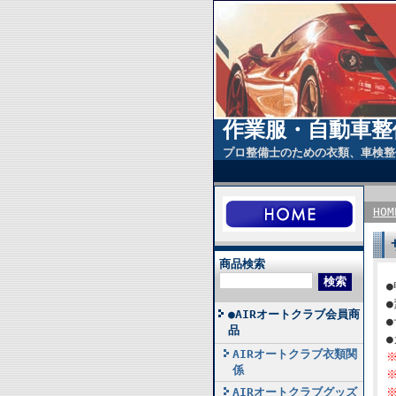
作業服・自動車整
プロ整備士のための衣類、車検整
HOM
商品検索
●AIRオートクラブ会員商
●
品
AIRオートクラブ衣類関
係
AIRオートクラブグッズ