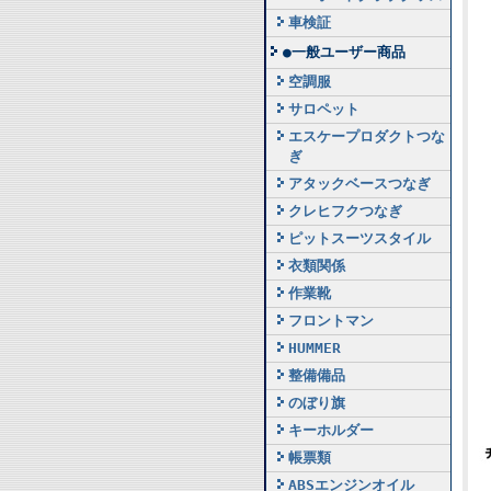
車検証
●一般ユーザー商品
空調服
サロペット
エスケープロダクトつな
ぎ
アタックベースつなぎ
クレヒフクつなぎ
ピットスーツスタイル
衣類関係
作業靴
フロントマン
HUMMER
整備備品
のぼり旗
キーホルダー
帳票類
ABSエンジンオイル