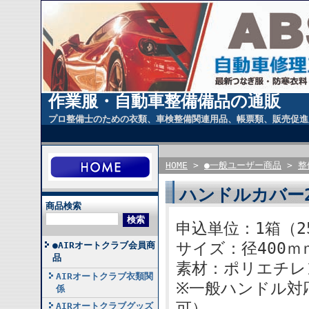
作業服・自動車整備備品の通販
プロ整備士のための衣類、車検整備関連用品、帳票類、販売促進
HOME
>
●一般ユーザー商品
>
整
ハンドルカバー2
商品検索
申込単位：1箱（2
サイズ：径400ｍ
●AIRオートクラブ会員商
品
素材：ポリエチレ
AIRオートクラブ衣類関
※一般ハンドル対
係
可）
AIRオートクラブグッズ