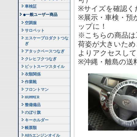
車検証
※サイズを確認く
●一般ユーザー商品
※展示・車検・預
空調服
ップに！
サロペット
※こちらの商品は
エスケープロダクトつな
荷姿が大きいため
ぎ
アタックベースつなぎ
よりアクセスして
クレヒフクつなぎ
※沖縄・離島の送
ピットスーツスタイル
衣類関係
作業靴
フロントマン
HUMMER
整備備品
のぼり旗
キーホルダー
帳票類
ABSエンジンオイル