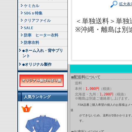
拡大表
ケミカル
SDGｓ特集
＜単独送料＞単独
クリアファイル
SALE
※沖縄・離島は別
防寒 ヒーター衣料
防寒衣料
●ネーム入れ・背中プリ
ント
●オリジナル製作
■配送料について
送料
本州：
1,000円
（税抜）
北海道・九州：
1,200円
（税抜）
人気ランキング
※離島は別途ご連絡差し上げます。
※SK品番ご購入希望の個人のお客様はメ
送
ができないため、送料が2倍かかります。
す。
■お支払いについて