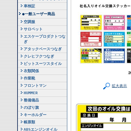
車検証
●一般ユーザー商品
空調服
サロペット
エスケープロダクトつな
ぎ
アタックベースつなぎ
クレヒフクつなぎ
ピットスーツスタイル
衣類関係
作業靴
フロントマン
拡大表示
HUMMER
整備備品
のぼり旗
キーホルダー
帳票類
ABSエンジンオイル