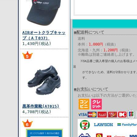
■配送料について
AIRオートクラブキャッ
プ（ＡＴ037）
送料
1,430円(税込)
本州：
1,000円
（税抜）
北海道・九州：
1,200円
（税抜）
※離島は別途ご連絡差し上げます。
※SK品番ご購入希望の個人のお客様はメ
送
ができないため、送料が2倍かかります。
す。
■お支払いについて
お支払いは以下の方法がご選択いた
黒革作業靴(AT015)
4,708円(税込)