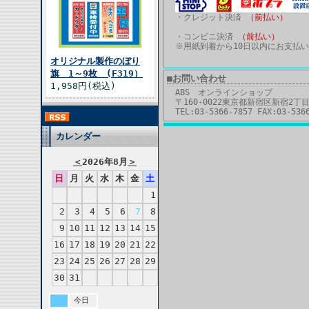
・クレジット決済
（前払い）
・コンビニ決済
（前払い）
※用紙到着から10日以内にお支払
オリジナル製作のぼり
旗 1～9枚 (F319）
■お問い合わせ
1,958円(税込)
ABS オンラインショップ
〒160-0022東京都新宿区新宿2丁目
TEL:03-5366-7857 FAX:03-536
カレンダー
＜
2026年8月
＞
日
月
火
水
木
金
土
1
2
3
4
5
6
7
8
9
10
11
12
13
14
15
16
17
18
19
20
21
22
23
24
25
26
27
28
29
30
31
今日