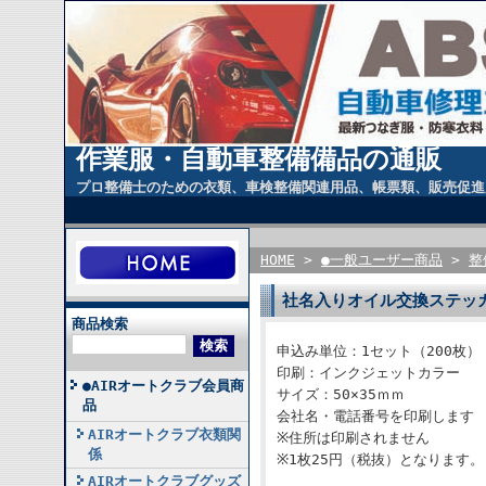
作業服・自動車整備備品の通販
プロ整備士のための衣類、車検整備関連用品、帳票類、販売促進
HOME
>
●一般ユーザー商品
>
整
社名入りオイル交換ステッカー
商品検索
申込み単位：1セット（200枚）
印刷：インクジェットカラー
●AIRオートクラブ会員商
サイズ：50×35ｍｍ
品
会社名・電話番号を印刷します
AIRオートクラブ衣類関
※住所は印刷されません
係
※1枚25円（税抜）となります。
AIRオートクラブグッズ