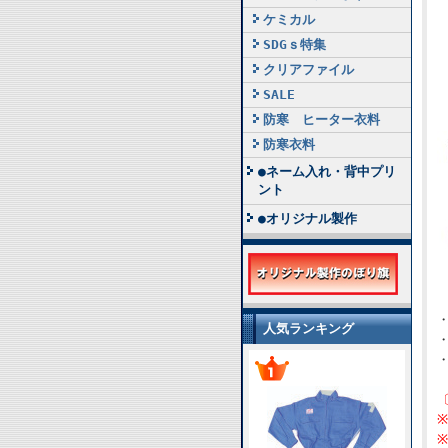
ケミカル
SDGｓ特集
クリアファイル
SALE
防寒 ヒーター衣料
防寒衣料
●ネーム入れ・背中プリ
ント
●オリジナル製作
人気ランキング
※