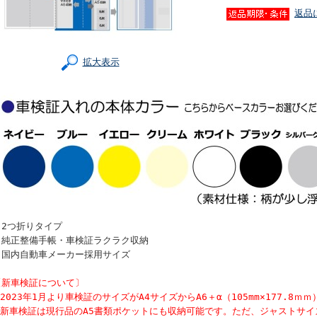
返品
拡大表示
・2つ折りタイプ
・純正整備手帳・車検証ラクラク収納
・国内自動車メーカー採用サイズ
〔新車検証について〕
2023年1月より車検証のサイズがA4サイズからA6＋α（105mm×177.8ｍ
※新車検証は現行品のA5書類ポケットにも収納可能です。ただ、ジャストサイ