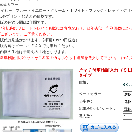
●本体カラー
ネイビー・ブルー・イエロー・クリーム・ホワイト・ブラック・レッド・グリ
※1色プリント代込みの価格です。
※版の保管期間は2年間です。
※2年以内にリピートを頂いても版には寿命があり、経年劣化、印刷回数によ
がございます。ご了承ください。
※版代は別途かかります。(半面10560円税込）
※版内容はメール・ＦＡＸでお申込ください。
※内側の生地は半透明の生地となります。
※新車検証用ポケットをご希望の方はポケット追加を選択して下さい。（＋5,3
片マチ付車検証入れ（Ｓ11
タイプ
価格:
33,
ベースカラー:
文字色:
新車検証用ポケット:
購入数: