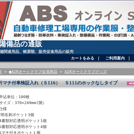
備備品の通販
備関連用品、帳票類、販売促進用品の販売
カートをみる
｜
ご利用案内
｜
E
>
●AIRオートクラブ会員商品
>
AIRオートクラブグッズ
片マチ付車検証入れ（Ｓ116） Ｓ111のホックなしタイプ
申込単位：100枚
サイズ：370×249mm(開）
●仕様
透明名刺ポケット3個
A4書類対応透明ポケット1個
A5書類対応透明ポケット4個
A5マチ付きポケット１個