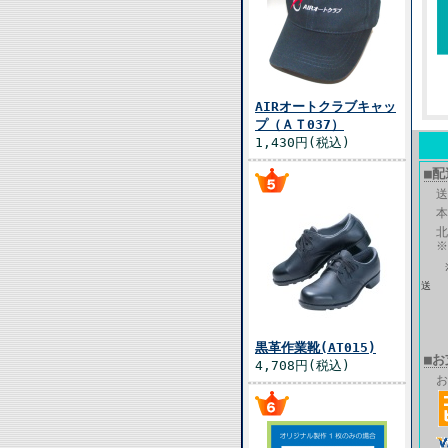
AIRオートクラブキャッ
プ（ＡＴ037）
1,430円(税込)
■
送
本
北
※
がで
黒革作業靴(AT015)
■
4,708円(税込)
お