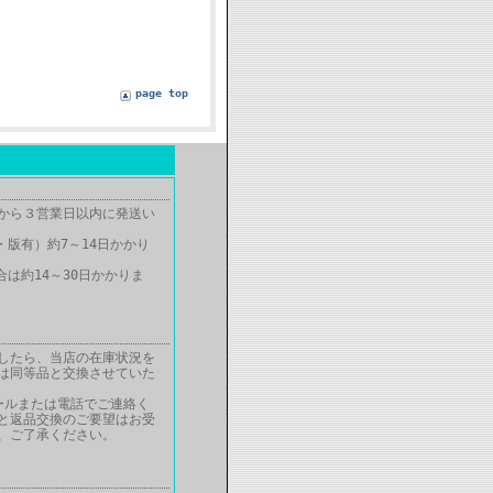
page top
から３営業日以内に発送い
・版有）約7～14日かかり
は約14～30日かかりま
したら、当店の在庫状況を
は同等品と交換させていた
ールまたは電話でご連絡く
と返品交換のご要望はお受
、ご了承ください。