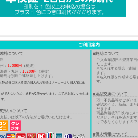
ご利用案内
配送料について
■納期について
料
ご入金確認日の翌営業日
たします。
州：
1,000円
（税抜）
※名入れする場合（刺繍
海道・九州：
1,200円
（税抜）
ます。
離島は別途ご連絡差し上げます。
※名入れ版を作成する場合
す。
※SK品番ご購入希望の個人のお客様はメーカーより個人宅に配
送
■返品交換について
きないため、送料が2倍かかります。ご了承お願いいたしま
す。
万一不良品等がございま
確認のうえ、新品、また
だきます。
お支払いについて
商品到着後7日以内にメ
支払いは以下の方法がご選択いただけます。
ださい。それを過ぎます
けできなくなりますので
■個人情報について