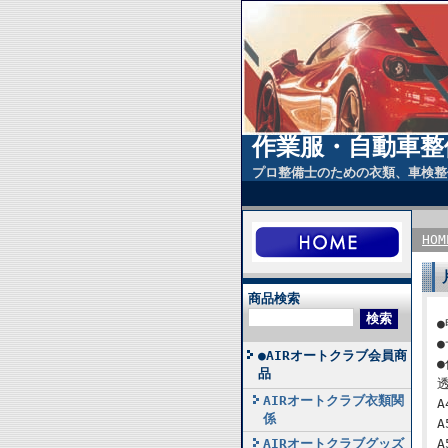
作業服・自動車整
プロ整備士のための衣類、車検整
HOM
商品検索
●
●
●AIRオートクラブ会員商
品
AIRオートクラブ衣類関
係
AIRオートクラブグッズ