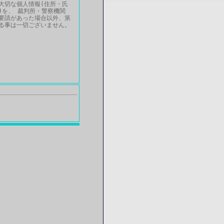
大切な個人情報(住所・氏
)を、 裁判所・警察機関
要請があった場合以外、第
る事は一切ございません。