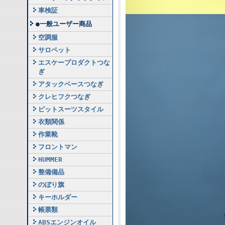
車検証
●一般ユーザー商品
空調服
サロペット
エスケープロダクトつな
ぎ
アタックベースつなぎ
クレヒフクつなぎ
ピットスーツスタイル
衣類関係
作業靴
フロントマン
HUMMER
整備備品
のぼり旗
キーホルダー
帳票類
ABSエンジンオイル