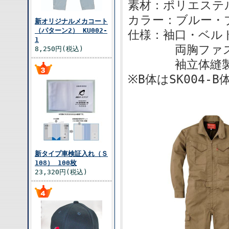
素材：ポリエステル
カラー：ブルー・
新オリジナルメカコート
（パターン2） KU002-
仕様：袖口・ベル
1
両胸ファスナ
8,250円(税込)
袖立体縫
※B体はSK004
新タイプ車検証入れ（Ｓ
108） 100枚
23,320円(税込)