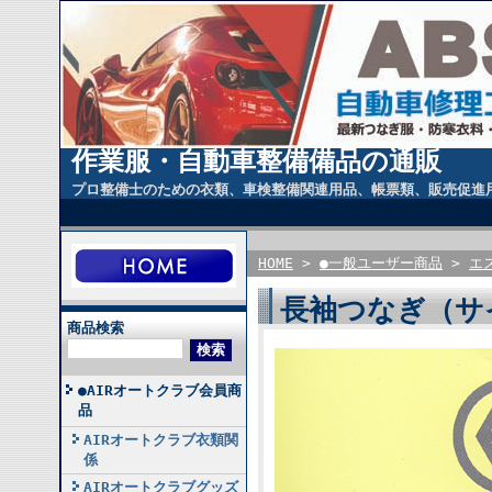
作業服・自動車整備備品の通販
プロ整備士のための衣類、車検整備関連用品、帳票類、販売促進
HOME
>
●一般ユーザー商品
>
エ
長袖つなぎ（サイ
商品検索
●AIRオートクラブ会員商
品
AIRオートクラブ衣類関
係
AIRオートクラブグッズ