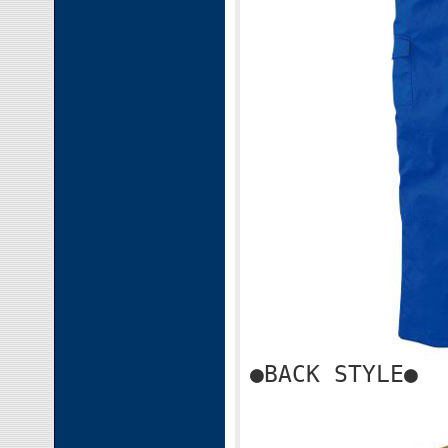
●BACK STYLE●