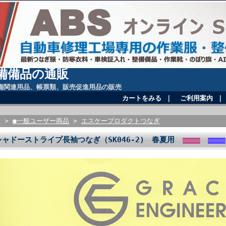
備備品の通販
備関連用品、帳票類、販売促進用品の販売
カートをみる
｜
ご利用案内
E
>
●一般ユーザー商品
>
エスケープロダクトつなぎ
シャドーストライプ長袖つなぎ（SK046-2) 春夏用