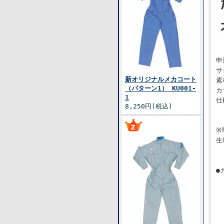
申
サ
新オリジナルメカコート
素
（パターン1） KU001-
カ
1
仕
8,250円(税込)
※
生
●