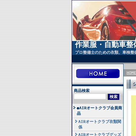
作業服・自動車整
プロ整備士のための衣類、車検整
HOM
商品検索
●AIRオートクラブ会員商
品
AIRオートクラブ衣類関
係
AIRオートクラブグッズ