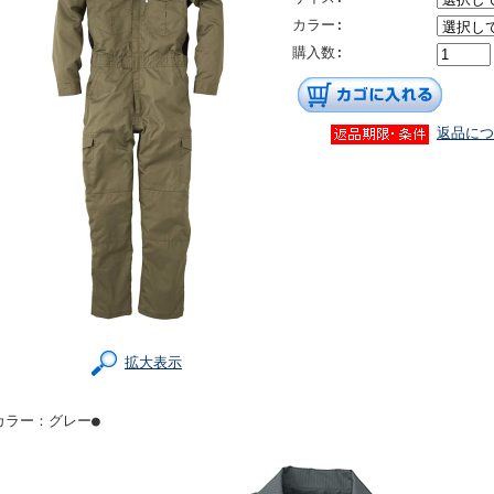
カラー:
購入数:
返品につ
拡大表示
カラー：グレー●