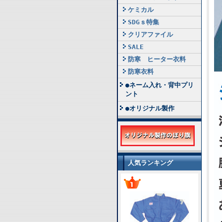
ケミカル
SDGｓ特集
クリアファイル
SALE
防寒 ヒーター衣料
防寒衣料
●ネーム入れ・背中プリ
ント
●オリジナル製作
人気ランキング