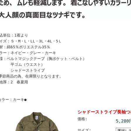
込単位：1着より
イズ：Ｓ・M・L・LL・3L・4L・5Ｌ
材：綿65％ポリエステル35％
ラー：ネイビー・グレー・カーキ
様：ベルトマジックテープ（胸ポケット・ベルト）
平ゴム（ウエスト）
シャドーストライプ
季節商品の為、在庫限りとなります。
地厚：2 春夏用
カラー：カーキ●
シャドーストライプ長袖つな
価格:
5,28
サイズ: