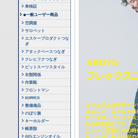
車検証
●一般ユーザー商品
空調服
サロペット
エスケープロダクトつな
ぎ
アタックベースつなぎ
クレヒフクつなぎ
ピットスーツスタイル
衣類関係
作業靴
フロントマン
HUMMER
整備備品
のぼり旗
キーホルダー
帳票類
ABSエンジンオイル