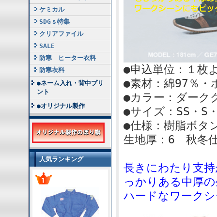
ケミカル
SDGｓ特集
クリアファイル
SALE
防寒 ヒーター衣料
●申込単位：１枚
防寒衣料
●素材：綿97％・
●ネーム入れ・背中プリ
ント
●カラー：ダーク
●オリジナル製作
●サイズ：SS・S・
●仕様：樹脂ボタ
生地厚：6 秋冬
人気ランキング
長きにわたり支持
っかりある中厚の
ハードなワークシ