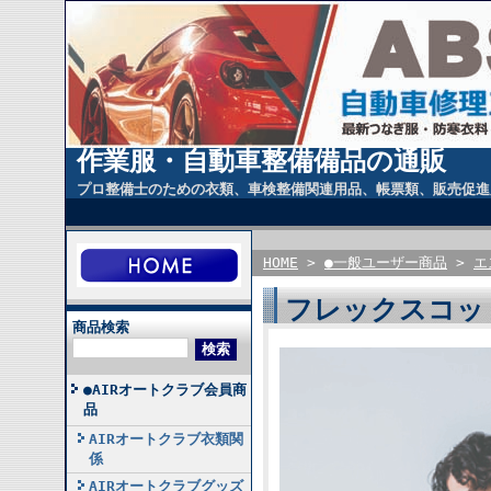
作業服・自動車整備備品の通販
プロ整備士のための衣類、車検整備関連用品、帳票類、販売促進
HOME
>
●一般ユーザー商品
>
エ
フレックスコット
商品検索
●AIRオートクラブ会員商
品
AIRオートクラブ衣類関
係
AIRオートクラブグッズ